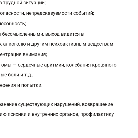
з трудной ситуации;
 опасности, непредсказуемости событий;
пособность;
я бессмысленными, выход видится в
к алкоголю и другим психоактивным веществам;
центрация внимания;
томы — сердечные аритмии, колебания кровяного
е боли и т.д.;
ерения и попытки.
ранение существующих нарушений, возвращение
ию психики и внутренних органов, профилактику