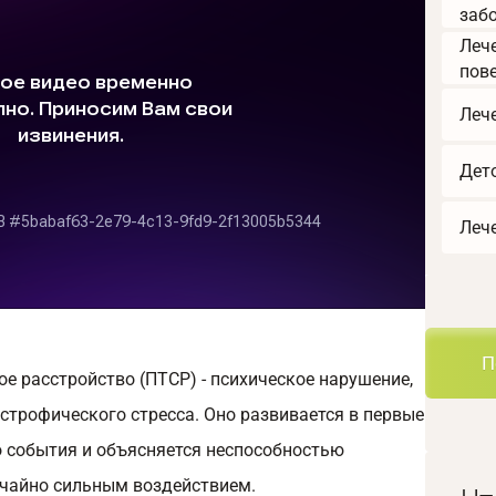
заб
Леч
пов
Леч
Дет
Леч
П
е расстройство (ПТСР) - психическое нарушение,
строфического стресса. Оно развивается в первые
 события и объясняется неспособностью
ычайно сильным воздействием.