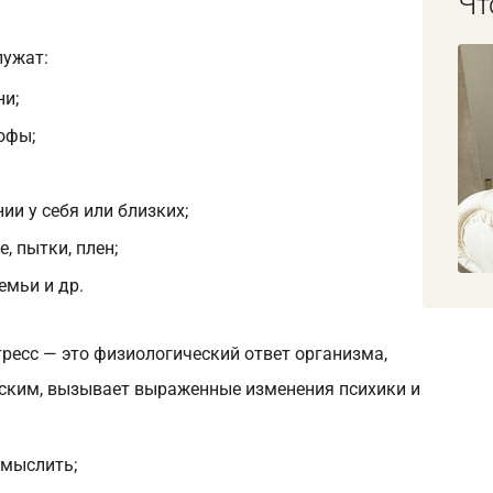
Чт
ужат:
ни;
офы;
ии у себя или близких;
, пытки, плен;
емьи и др.
тресс — это физиологический ответ организма,
еским, вызывает выраженные изменения психики и
 мыслить;