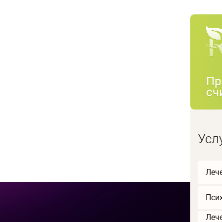
Пр
сч
Усл
Леч
Пси
Леч