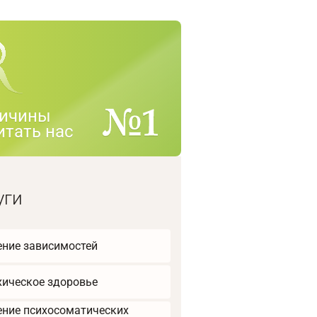
ичины
итать нас
уги
ение зависимостей
хическое здоровье
ение психосоматических