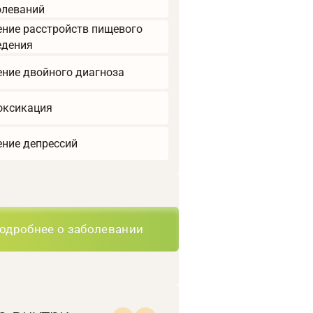
олеваний
ение расстройств пищевого
едения
ение двойного диагноза
оксикация
ение депрессий
одробнее о заболевании