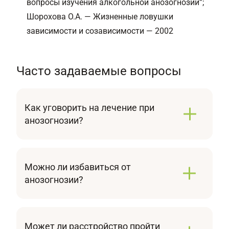
вопросы изучения алкогольной анозогнозии”;
Шорохова О.А. — Жизненные ловушки
зависимости и созависимости — 2002
Часто задаваемые вопросы
Как уговорить на лечение при
анозогнозии?
Важно предоставить пациенту информацию о
его состоянии и последствиях отказа от
лечения. Понимание рисков и последствий
Можно ли избавиться от
анозогнозии может помочь пациенту принять
анозогнозии?
решение в пользу выздоровления.
Избавление от анозогнозии – сложный
процесс, который требует усилий со стороны
как пациента, так и специалистов.
Может ли расстройство пройти