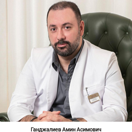
Ганджалиев Амин Асимович