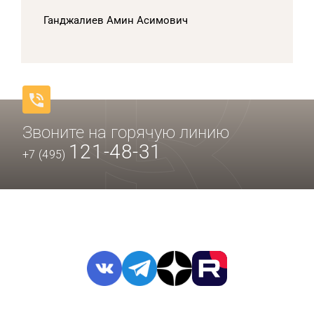
Ганджалиев Амин Асимович
Звоните на горячую линию
121-48-31
+7 (495)