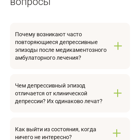
вопросы
Почему возникают часто
повторяющиеся депрессивные
эпизоды после медикаментозного
амбулаторного лечения?
Часто повторяющиеся депрессивные эпизоды
после амбулаторного лечения могут быть
связаны с рядом факторов: Недостаточная
Чем депрессивный эпизод
длительность или интенсивность терапии. Для
отличается от клинической
профилактики рецидивов важно продолжать
депрессии? Их одинаково лечат?
лечение и после купирования острых
Депрессивный эпизод — это период
симптомов. Несоблюдение рекомендаций
выраженного сниженного настроения,
врача, самостоятельная отмена или
продолжающийся от 2 недель. Клиническая
коррекция препаратов. Это ведет к
Как выйти из состояния, когда
депрессия диагностируется при наличии
«синдрому отмены» и обострениям. Наличие
ничего не интересно?
одного или повторных эпизодов. Лечение