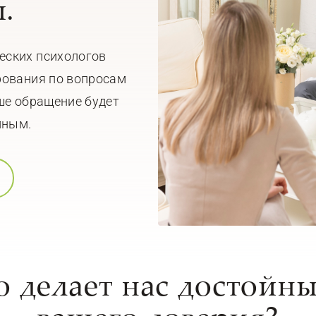
.
еских психологов
рования по вопросам
ше обращение будет
мным.
о делает нас достойн