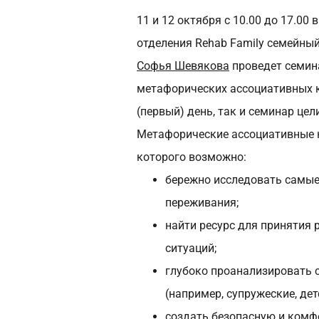
11 и 12 октября с 10.00 до 17.00
в
отделения Rehab Family семейный
Софья Шевякова
проведет семин
метафорических ассоциативных к
(первый) день, так и семинар цел
Метафорические ассоциативные 
которого возможно:
бережно исследовать самые
переживания;
найти ресурс для принятия 
ситуаций;
глубоко проанализировать 
(например, супружеские, дет
создать безопасную и комф