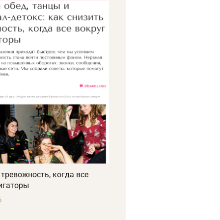
 тревожность, когда все
игаторы
6