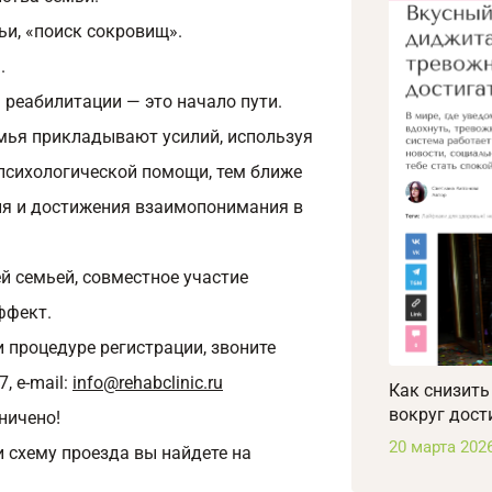
и, «поиск сокровищ».
.
а реабилитации — это начало пути.
емья прикладывают усилий, используя
 психологической помощи, тем ближе
ия и достижения взаимопонимания в
ей семьей, совместное участие
ффект.
 процедуре регистрации, звоните
7, e‑mail:
info@rehabclinic.ru
Как снизить
вокруг дост
ничено!
20 марта 202
 схему проезда вы найдете на