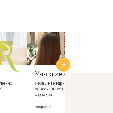
Участие семьи
твенно
Первые внедрили систему высокой
е
вовлеченности специалистов по работе
с семьёй…
подробнее