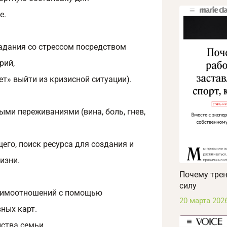
е.
адания со стрессом посредством
рий,
т» выйти из кризисной ситуации).
ыми переживаниями (вина, боль, гнев,
го, поиск ресурса для создания и
изни.
Почему трен
силу
аимоотношений с помощью
20 марта 202
ных карт.
ства семьи.