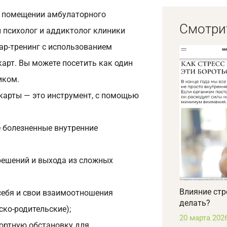
 помещении амбулаторного
Смотри
 психолог и аддиктолог клиники
ар-тренинг с использованием
арт. Вы можете посетить как один
иком.
карты — это инструмент, с помощью
 болезненные внутренние
решений и выхода из сложных
Влияние стр
себя и свои взаимоотношения
делать?
ско-родительские);
20 марта 202
ортную обстановку для