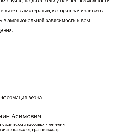
ом случае, но даже если у вас нет возможности
ачните с самотерапии, которая начинается с
сь в эмоциональной зависимости и вам
ения.
информация верна
мин Асимович
психического здоровья и лечения
ихиатр-нарколог, врач-психиатр