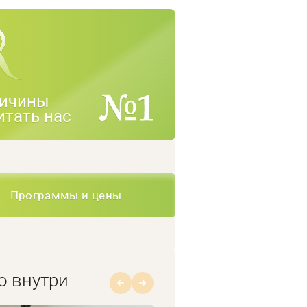
ичины
итать нас
Программы и цены
о внутри