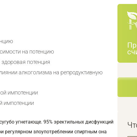
енцию
Пр
сч
симости на потенцию
 здоровая потенция
лиянии алкоголизма на репродуктивную
ной импотенции
й импотенции
 сугубо угнетающе. 95% эректильных дисфункций
Чт
При регулярном злоупотреблении спиртным она