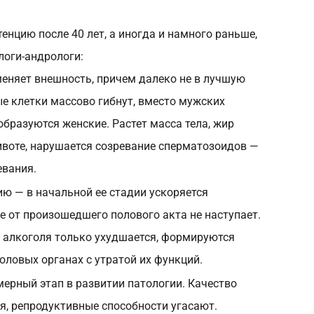
тенцию после 40 лет, а иногда и намного раньше,
логи-андрологи:
еняет внешность, причем далеко не в лучшую
ые клетки массово гибнут, вместо мужских
бразуются женские. Растет масса тела, жир
ивоте, нарушается созревание сперматозоидов —
евания.
ию — в начальной ее стадии ускоряется
е от произошедшего полового акта не наступает.
 алкоголя только ухудшается, формируются
оловых органах с утратой их функций.
ерный этап в развитии патологии. Качество
я, репродуктивные способности угасают.