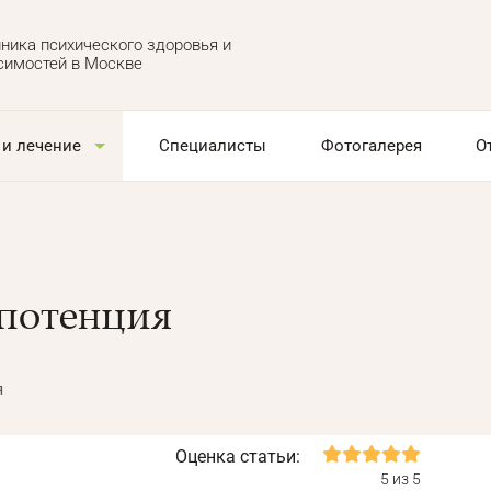
ника психического здоровья и
симостей в Москве
 и лечение
Специалисты
Фотогалерея
О
потенция
я
Оценка статьи:
5 из 5