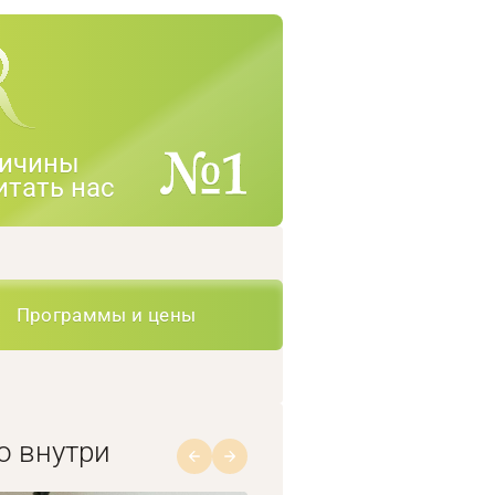
ичины
итать нас
Программы и цены
о внутри