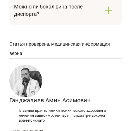
Можно ли бокал вина после
диспорта?
Нет, употребление вина сразу после
процедуры запрещено. Компоненты,
входящие в состав вина, могут вызвать
прилив крови к лицу и спровоцировать
Статья проверена, медицинская информация
расширение капилляров, что крайне
верна
нежелательно.
Ганджалиев Амин Асимович
Главный врач клиники психического здоровья и
лечения зависимостей, врач психиатр-нарколог,
врач-психиатр
все специалисты