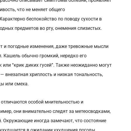
красочно описывает симптомы болезни, проявляет
вость, что не меняет общего
Характерно беспокойство по поводу сухости в
одных предметов во рту, онемения слизистых.
т и погодные изменения, даже тревожные мысли
. Кашель обычно громкий, нередко его
 или “крик диких гусей”. Также неожиданно могут
 — внезапная хриплость и низкая тональность,
ы или смеха.
 отличаются особой мнительностью и
мер, они внимательно следят за метеосводками,
. Окружающие иногда замечают, что состояние
 ухудшается в ожидании ухудшения погоды,