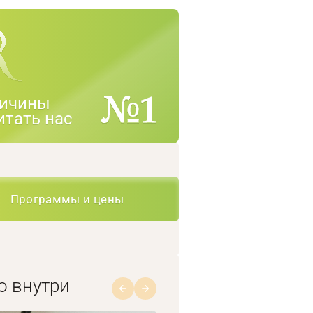
ичины
итать нас
Программы и цены
о внутри