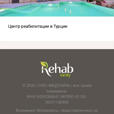
Центр реабилитации в Турции
© 2026 | ООО «МЕДЛАЙФ», все права
защищены
ИНН 5029236865 |
№Л041-01162-
50/01130354
Внимание! Материалы, представленные на