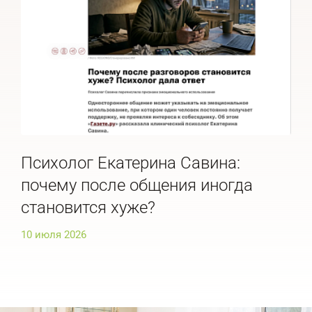
Психолог Екатерина Савина:
Пс
почему после общения иногда
ра
становится хуже?
ис
10 июля 2026
10 