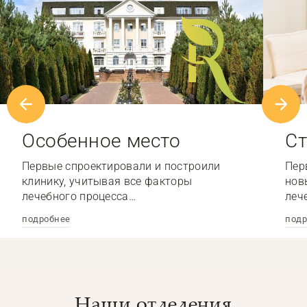
Особенное место
Ст
Первые спроектировали и построили
Пер
клинику, учитывая все факторы
нов
лечебного процесса…
леч
подробнее
подр
Наши отделения