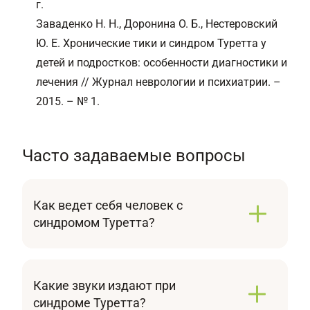
г.
Заваденко Н. Н., Доронина О. Б., Нестеровский
Ю. Е. Хронические тики и синдром Туретта у
детей и подростков: особенности диагностики и
лечения // Журнал неврологии и психиатрии. –
2015. – № 1.
Часто задаваемые вопросы
Как ведет себя человек с
синдромом Туретта?
Выраженность отклонений в поведении
зависит от тяжести патологии. В легких
случаях дети способны контролировать
Какие звуки издают при
гиперкинезы. В более тяжелых отмечаются
синдроме Туретта?
неконтролируемые тики, которые вызывают