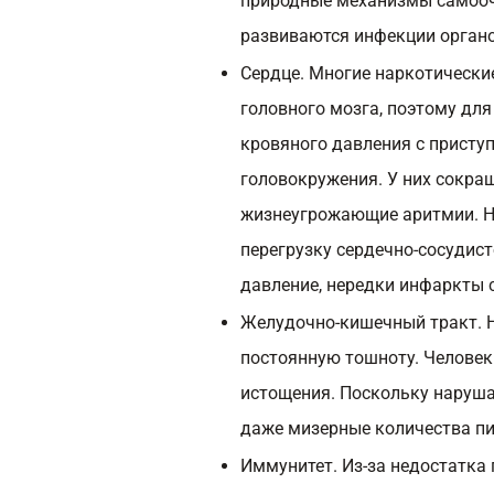
природные механизмы самооч
развиваются инфекции органо
Сердце. Многие наркотически
головного мозга, поэтому дл
кровяного давления с приступ
головокружения. У них сокра
жизнеугрожающие аритмии. Н
перегрузку сердечно-сосудис
давление, нередки инфаркты
Желудочно-кишечный тракт. 
постоянную тошноту. Человек
истощения. Поскольку наруша
даже мизерные количества пи
Иммунитет. Из-за недостатка