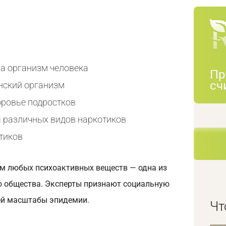
на организм человека
Пр
сч
нский организм
оровье подростков
 различных видов наркотиков
тиков
ом любых психоактивных веществ — одна из
о общества. Эксперты признают социальную
ей масштабы эпидемии.
Чт