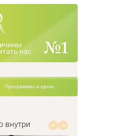
ичины
итать нас
Программы и цены
о внутри