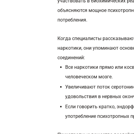
участвовать в биохимических ре
объясняются мощное психотропно
потребления.
Когда специалисты рассказывают
наркотики, они упоминают осно
соединений:
Все наркотики прямо или кос
человеческом мозге.
Увеличивают поток серотонин
удовольствия в нервных оконч
Если говорить кратко, эндор
употребление психотропных п