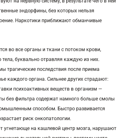
уют на нервную систему, в результате чего в ней
венные эндорфины, без которых нельзя
роение. Наркотики приближают обманчивые
ся во все органы и ткани с потоком крови,
 тела, буквально отравляя каждую из них.
ы трагические последствия после приема
вье каждого органа. Сильнее других страдают:
ставки психоактивных веществ в организм —
ты без фильтра содержат намного больше смолы
промышленным способом. Быстро развивается
озрастает риск онкопатологии.
т угнетающе на кашлевой центр мозга, нарушают