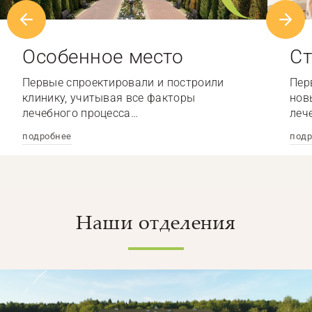
Особенное место
Ст
Первые спроектировали и построили
Пер
клинику, учитывая все факторы
нов
лечебного процесса…
леч
подробнее
подр
Наши отделения