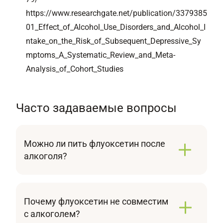
https://www.researchgate.net/publication/3379385
01_Effect_of_Alcohol_Use_Disorders_and_Alcohol_I
ntake_on_the_Risk_of_Subsequent_Depressive_Sy
mptoms_A_Systematic_Review_and_Meta-
Analysis_of_Cohort_Studies
Часто задаваемые вопросы
Можно ли пить флуоксетин после
алкоголя?
После употребления спиртных напитков
нельзя принимать антидепрессанты на
протяжении как минимум недели. Для
Почему флуоксетин не совместим
возобновления лечения необходимо полное
с алкоголем?
очищение организма от продуктов распада