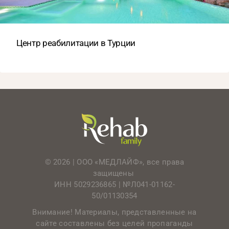
Центр реабилитации в Турции
© 2026 | ООО «МЕДЛАЙФ», все права
защищены
ИНН 5029236865 |
№Л041-01162-
50/01130354
Внимание! Материалы, представленные на
сайте составлены без целей пропаганды