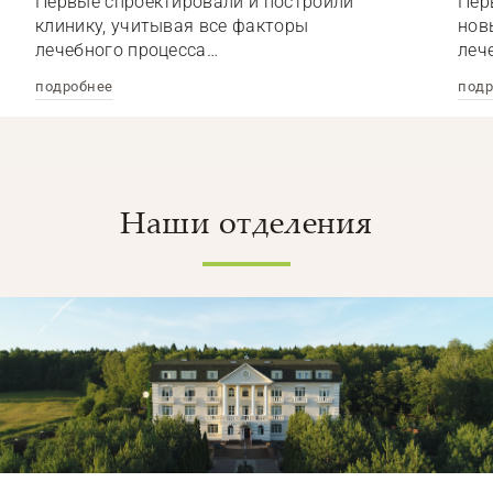
Первые спроектировали и построили
Пер
клинику, учитывая все факторы
нов
лечебного процесса…
леч
подробнее
подр
Наши отделения