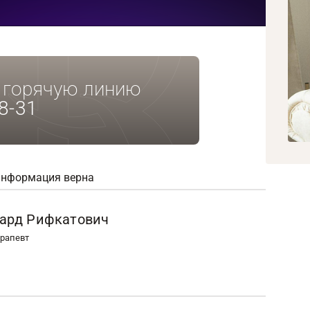
а горячую линию
8-31
информация верна
уард Рифкатович
ерапевт