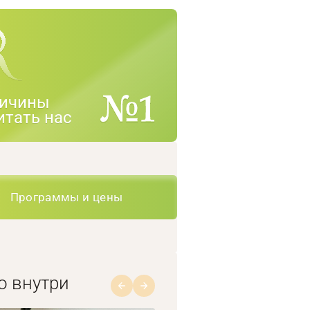
ичины
итать нас
Программы и цены
о внутри