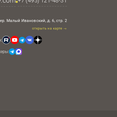
y.com
+7 (495)
121-48-31
пер. Малый Ивановский, д. 6, стр. 2
открыть на карте →
:
еры: