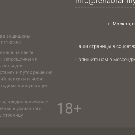
info@rehabfamil
г. Москва, 
рава защищены
/01130354
Наши страницы в соцсетях
енные на сайте
ы запрещенных к
Напишите нам в мессендж
начены для
твиях и путях решения
ий психики и носят
бходима консультация
лы, предназначенные
18+
 меньше указанного
у страницу