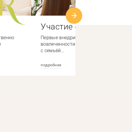
Участие семьи
твенно
Первые внедрили систему высокой
е
вовлеченности специалистов по работе
с семьёй…
подробнее