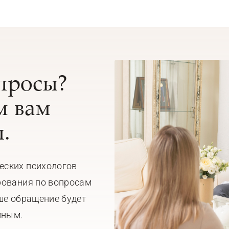
опросы?
 вам
.
еских психологов
рования по вопросам
ше обращение будет
мным.