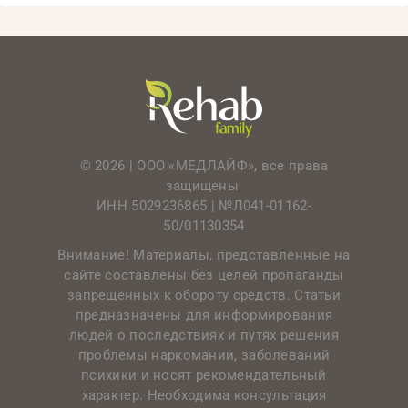
© 2026 | ООО «МЕДЛАЙФ», все права
защищены
ИНН 5029236865 |
№Л041-01162-
50/01130354
Внимание! Материалы, представленные на
сайте составлены без целей пропаганды
запрещенных к обороту средств. Статьи
предназначены для информирования
людей о последствиях и путях решения
проблемы наркомании, заболеваний
психики и носят рекомендательный
характер. Необходима консультация