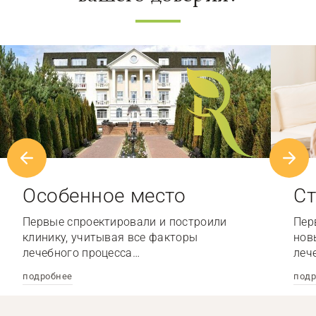
Особенное место
Ст
Первые спроектировали и построили
Пер
клинику, учитывая все факторы
нов
лечебного процесса…
леч
подробнее
подр