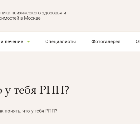
ника психического здоровья и
симостей в Москве
 и лечение
Специалисты
Фотогалерея
О
о у тебя РПП?
к понять, что у тебя РПП?