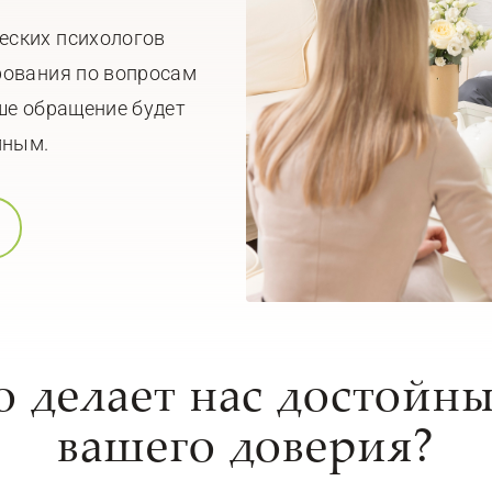
еских психологов
рования по вопросам
ше обращение будет
мным.
о делает нас достойн
вашего доверия?