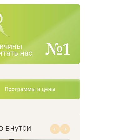
ичины
итать нас
Программы и цены
о внутри