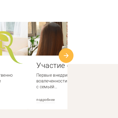
Участие семьи
твенно
Первые внедрили систему высокой
е
вовлеченности специалистов по работе
с семьёй…
подробнее