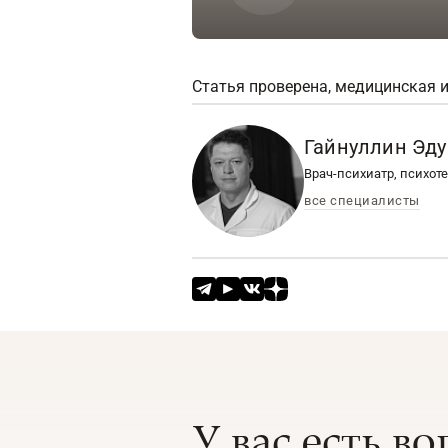
Статья проверена, медицинская 
Гайнуллин Эд
Врач-психиатр, психот
все специалисты
У вас есть в