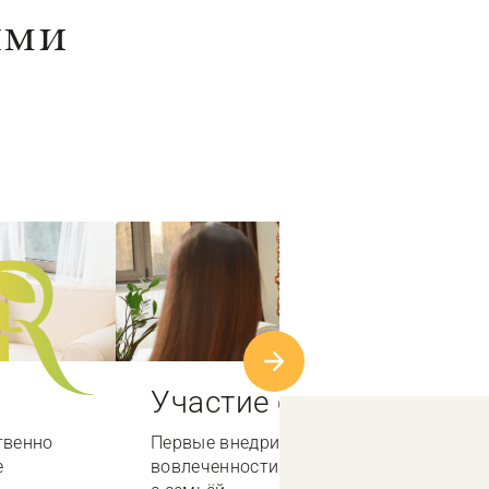
ыми
Участие семьи
твенно
Первые внедрили систему высокой
е
вовлеченности специалистов по работе