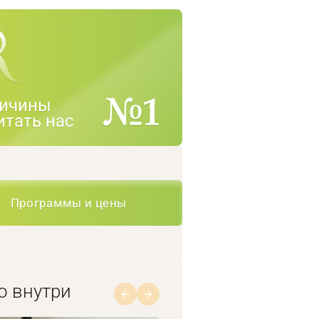
ичины
итать нас
Программы и цены
о внутри