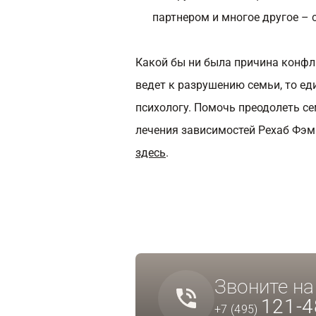
партнером и многое другое –
Какой бы ни была причина конфли
ведет к разрушению семьи, то е
психологу. Помочь преодолеть с
лечения зависимостей Рехаб Фэми
здесь
.
Звоните н
121-4
+7 (495)