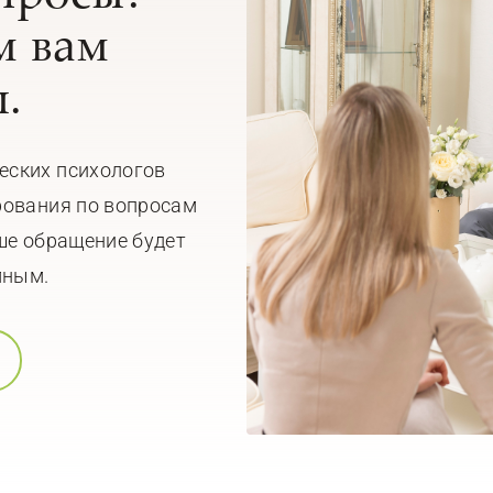
 вам
.
еских психологов
рования по вопросам
ше обращение будет
мным.