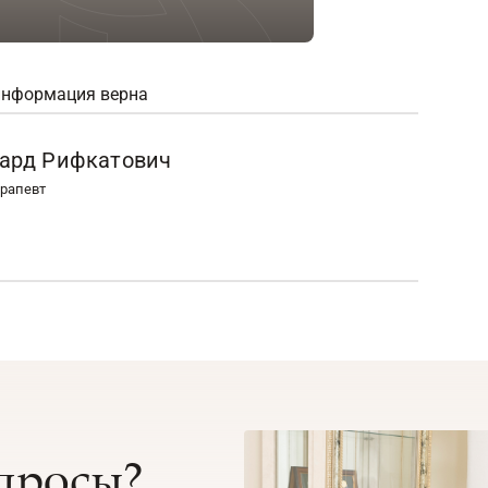
информация верна
уард Рифкатович
ерапевт
опросы?