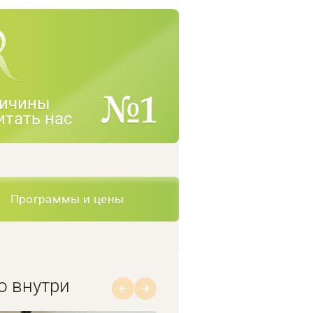
ичины
итать нас
Программы и цены
о внутри