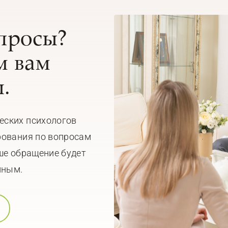
опросы?
 вам
.
еских психологов
рования по вопросам
ше обращение будет
мным.