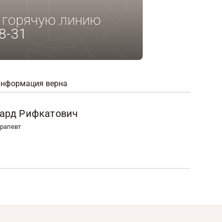
а горячую линию
8-31
информация верна
уард Рифкатович
ерапевт