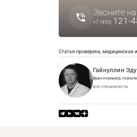
Звоните н
121-4
+7 (495)
Статья проверена, медицинская 
Гайнуллин Эд
Врач-психиатр, психот
все специалисты