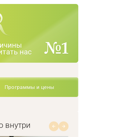
ичины
итать нас
Программы и цены
о внутри