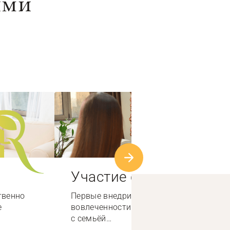
ыми
Участие семьи
твенно
Первые внедрили систему высокой
е
вовлеченности специалистов по работе
с семьёй…