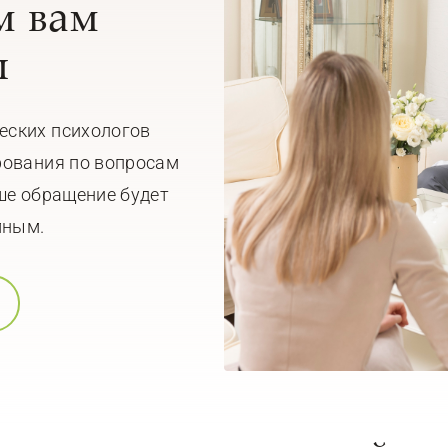
 вам
ы
еских психологов
рования по вопросам
ше обращение будет
мным.