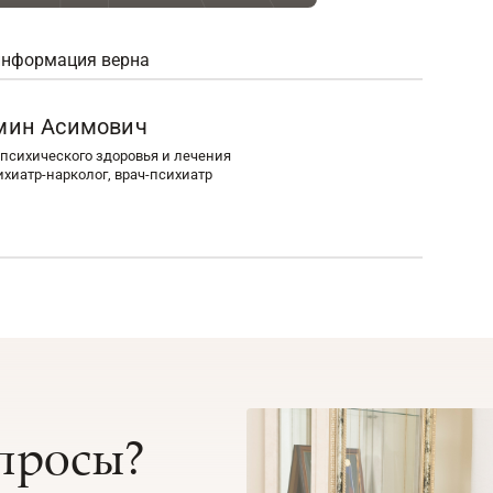
информация верна
мин Асимович
психического здоровья и лечения
ихиатр-нарколог, врач-психиатр
опросы?