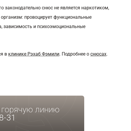
то законодательно снюс не является наркотиком,
а организм: провоцирует функциональные
а, зависимость и психоэмоциональные
ся в
клинике Рэхаб Фэмили
. Подробнее о
снюсах
.
а горячую линию
8-31