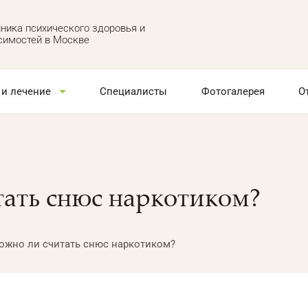
ника психического здоровья и
симостей в Москве
 и лечение
Специалисты
Фотогалерея
О
ать снюс наркотиком?
ожно ли считать снюс наркотиком?