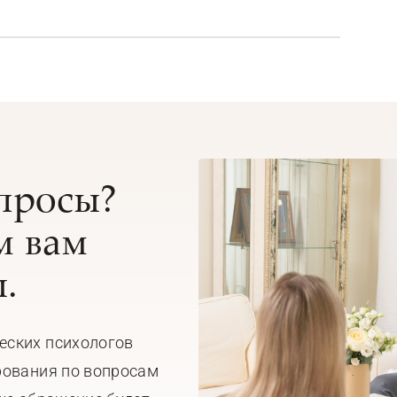
опросы?
 вам
.
еских психологов
рования по вопросам