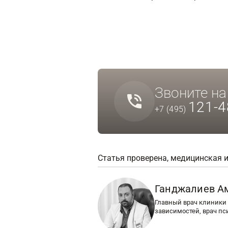
Звоните н
121-4
+7 (495)
Статья проверена, медицинская 
Ганджалиев А
Главный врач клиники 
зависимостей, врач пс