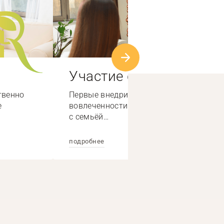
Участие семьи
твенно
Первые внедрили систему высокой
е
вовлеченности специалистов по работе
с семьёй…
подробнее