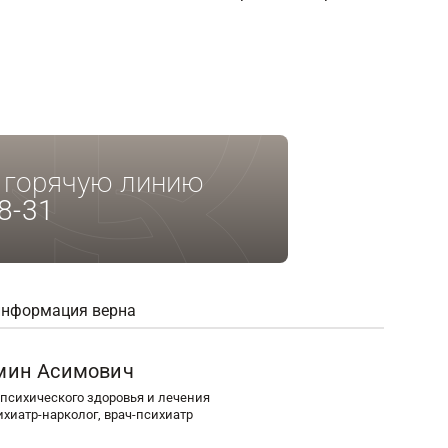
а горячую линию
8-31
информация верна
мин Асимович
психического здоровья и лечения
ихиатр-нарколог, врач-психиатр