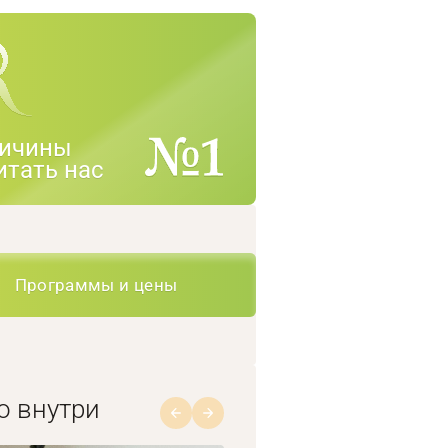
ичины
итать нас
Программы и цены
о внутри