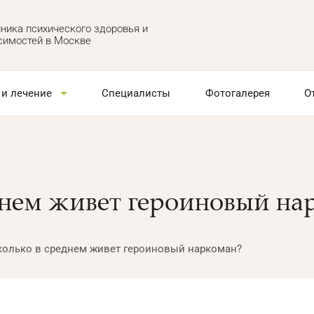
ника психического здоровья и
симостей в Москве
 и лечение
Специалисты
Фотогалерея
О
днем живет героиновый на
колько в среднем живет героиновый наркоман?