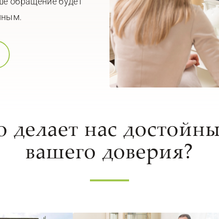
ше обращение будет
мным.
о делает нас достойн
вашего доверия?