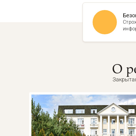
Безо
Стро
инфо
О р
Закрытая