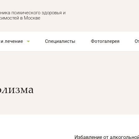
ника психического здоровья и
симостей в Москве
 и лечение
Специалисты
Фотогалерея
О
олизма
Избавление от алкогольной