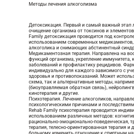
Методы лечения алкоголизма
Детоксикация. Первый и самый важный этап 
очищение организма от токсинов и элементов
Family детоксикация проводится под контрол
использованием современных медикаментов,
алкоголика и снимающих абстинентный синдр
Медикаментозная терапия. Направлена на во
функций организма, укрепление иммунитета,
заболеваний и профилактику рецидивов. Фар
индивидуально для каждого зависимого с уче
здоровья и противопоказаний. Может исполь
схема, так и альтернативные методы, наприме
(биоуправляемая обратная связь), нейролинг
кинотерапия и другие.
Психотерапия. Лечение алкоголиков, направле
психологическими причинами и последствиям
Rehab Family психотерапия проводится индиви
использованием различных методов: когнити
рационально-эмоционально-поведенческая, тр
терапия, телесно-ориентированная терапия и 
больному изменить отношение к спиртным на