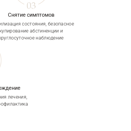
Снятие симптомов
илизация состояния, безопасное
купирование абстиненции и
круглосуточное наблюдение
вождение
ия лечения,
рофилактика