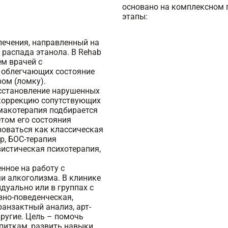
основано на комплексном 
этапы:
лечения, направленный на
 распада этанола. В Rehab
ем врачей с
 облегчающих состояние
ом (ломку).
сстановление нарушенных
 коррекцию сопутствующих
макотерапия подбирается
том его состояния
зоваться как классическая
р, БОС-терапия
вистическая психотерапия,
нное на работу с
и алкоголизма. В клинике
дуально или в группах с
вно-поведенческая,
анзактный анализ, арт-
другие. Цель – помочь
питкам, развить навыки