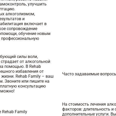
самоконтроль, улучшить
птацию.
ных алкоголизмом,
езультатов и
еабилитация включает в
ское сопровождение
мопомощи, обучение новым
и профессиональную
ебующий силы воли,
 страдает от алкогольной
за помощью. В Rehab
пешного избавления от
Часто задаваемые вопрос
 жизни. Rehab Family – ваш
м. Звоните или пишите на
есплатную консультацию
зможно!
На стоимость лечения алк
факторов: длительность и 
 Rehab Family
дополнительные услуги. Вы