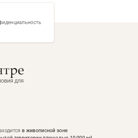
нфиденциальность
нтре
ловия для
находится
в живописной зоне
ытой территории площадью 10 000 м²
.