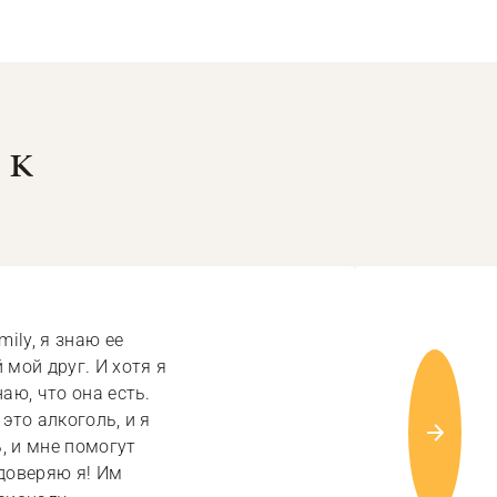
 к
ily, я знаю ее
 мой друг. И хотя я
аю, что она есть.
это алкоголь, и я
ь, и мне помогут
 доверяю я! Им