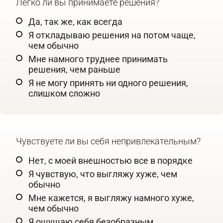
Легко ли вы принимаете решения?
Да, так же, как всегда
Я откладываю решения на потом чаще,
чем обычно
Мне намного труднее принимать
решения, чем раньше
Я не могу принять ни одного решения,
слишком сложно
Чувствуете ли вы себя непривлекательным?
Нет, с моей внешностью все в порядке
Я чувствую, что выгляжу хуже, чем
обычно
Мне кажется, я выгляжу намного хуже,
чем обычно
Я ощущаю себя безобразным