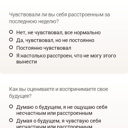
Чувствовали ли вы себя расстроенным за
последнюю неделю?
Нет, не чувствовал, все нормально
Да, чувствовал, но не постоянно
Постоянно чувствовал
Я настолько расстроен, что не могу этого
вынести
Как вы оцениваете и воспринимаете свое
будущее?
Думаю о будущем, я не ощущаю себя
несчастным или расстроенным
Думая о будущем, я чувствую себя
несчастным или расстроенным