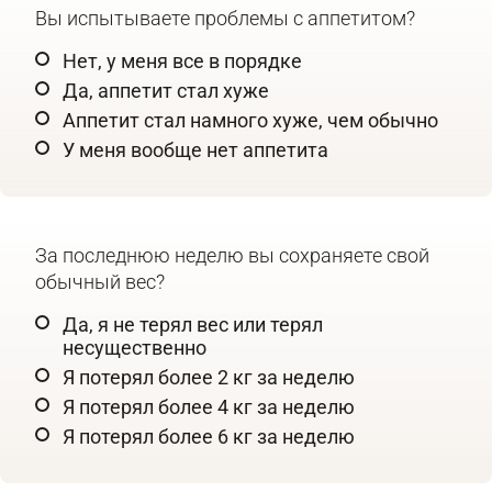
Вы испытываете проблемы с аппетитом?
Нет, у меня все в порядке
Да, аппетит стал хуже
Аппетит стал намного хуже, чем обычно
У меня вообще нет аппетита
За последнюю неделю вы сохраняете свой
обычный вес?
Да, я не терял вес или терял
несущественно
Я потерял более 2 кг за неделю
Я потерял более 4 кг за неделю
Я потерял более 6 кг за неделю