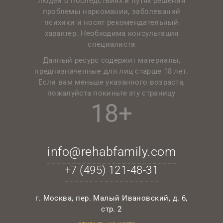
людей о последствиях и путях решения
проблемы наркомании, заболеваний
психики и носят рекомендательный
характер. Необходима консультация
специалиста
Данный ресурс содержит материалы,
предназначенные для лиц старше 18 лет.
Если вам меньше указанного возраста,
пожалуйста покиньте эту страницу
18+
info@rehabfamily.com
+7 (495)
121-48-31
г. Москва, пер. Малый Ивановский, д. 6,
стр. 2