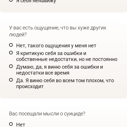
Я себя ненавижу
У вас есть ощущение, что вы хуже других
людей?
Нет, такого ощущения у меня нет
Я критикую себя за ошибки и
собственные недостатки, но не постоянно
Думаю, да, я виню себя за ошибки и
недостатки все время
Да. Я виню себя во всем том плохом, что
происходит
Вас посещали мысли о суициде?
Нет