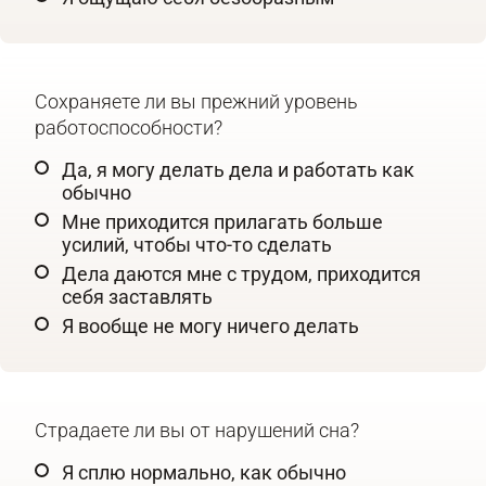
Сохраняете ли вы прежний уровень
работоспособности?
Да, я могу делать дела и работать как
обычно
Мне приходится прилагать больше
усилий, чтобы что-то сделать
Дела даются мне с трудом, приходится
себя заставлять
Я вообще не могу ничего делать
Страдаете ли вы от нарушений сна?
Я сплю нормально, как обычно