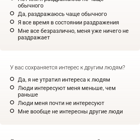
обычного
Да, раздражаюсь чаще обычного
Я все время в состоянии раздражения
Мне все безразлично, меня уже ничего не
раздражает
У вас сохраняется интерес к другим людям?
Да, я не утратил интереса к людям
Люди интересуют меня меньше, чем
раньше
Люди меня почти не интересуют
Мне вообще не интересны другие люди