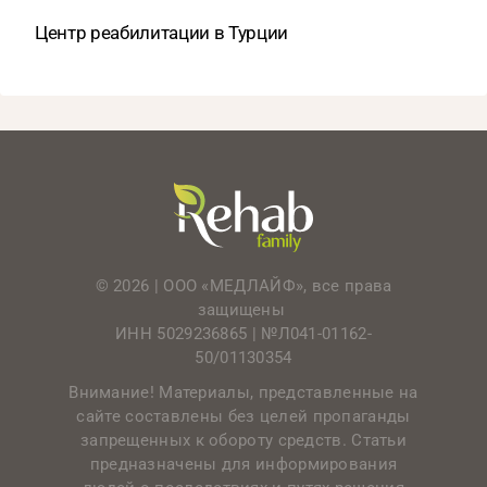
Центр реабилитации в Турции
© 2026 | ООО «МЕДЛАЙФ», все права
защищены
ИНН 5029236865 |
№Л041-01162-
50/01130354
Внимание! Материалы, представленные на
сайте составлены без целей пропаганды
запрещенных к обороту средств. Статьи
предназначены для информирования