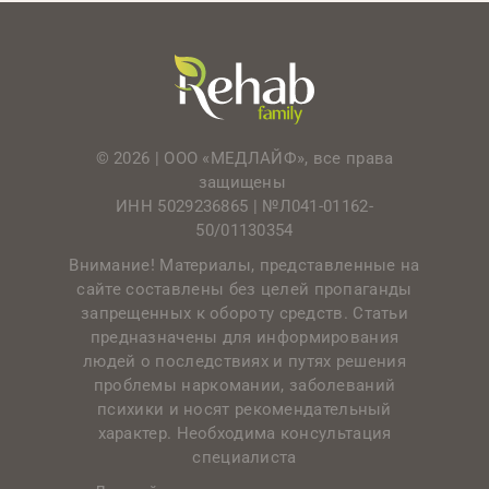
© 2026 | ООО «МЕДЛАЙФ», все права
защищены
ИНН 5029236865 |
№Л041-01162-
50/01130354
Внимание! Материалы, представленные на
сайте составлены без целей пропаганды
запрещенных к обороту средств. Статьи
предназначены для информирования
людей о последствиях и путях решения
проблемы наркомании, заболеваний
психики и носят рекомендательный
характер. Необходима консультация
специалиста