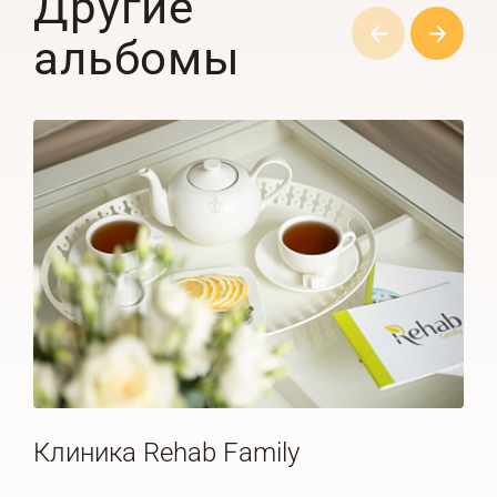
Другие
альбомы
Клиника Rehab Family
Де
20