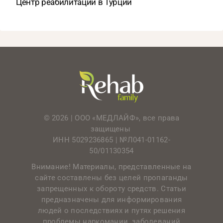
Центр реабилитации в Турции
© 2026 | ООО «МЕДЛАЙФ», все права
защищены
ИНН 5029236865 |
№Л041-01162-
50/01130354
Внимание! Материалы, представленные на
сайте составлены без целей пропаганды
запрещенных к обороту средств. Статьи
предназначены для информирования
людей о последствиях и путях решения
проблемы наркомании, заболеваний