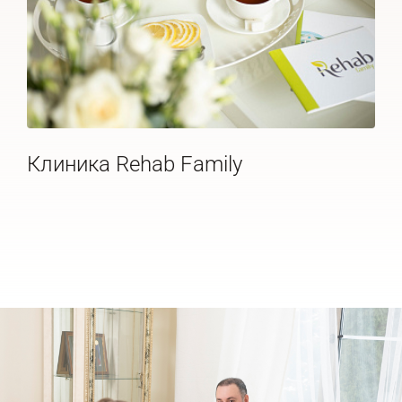
Клиника Rehab Family
Де
20