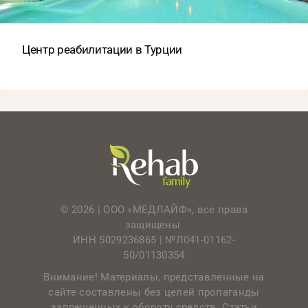
Центр реабилитации в Турции
© 2026 | ООО «МЕДЛАЙФ», все права
защищены
ИНН 5029236865 |
№Л041-01162-
50/01130354
Внимание! Материалы, представленные на
сайте составлены без целей пропаганды
запрещенных к обороту средств. Статьи