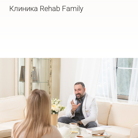
Клиника Rehab Family
Де
20