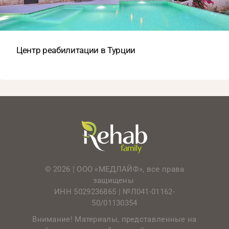
Центр реабилитации в Турции
© 2026 | ООО «МЕДЛАЙФ», все права
защищены
ИНН 5029236865 |
№Л041-01162-
50/01130354
Внимание! Материалы, представленные на