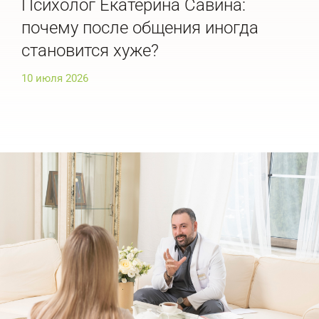
Психолог Екатерина Савина:
Пс
почему после общения иногда
ра
становится хуже?
ис
10 июля 2026
10 