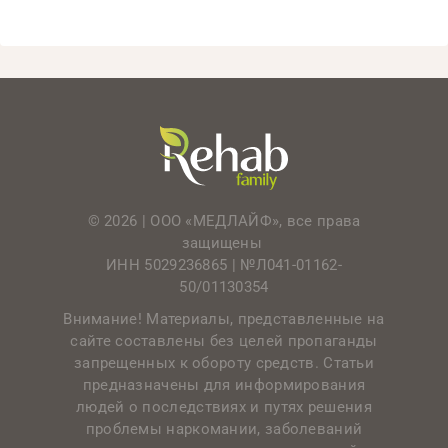
© 2026 | ООО «МЕДЛАЙФ», все права
защищены
ИНН 5029236865 |
№Л041-01162-
50/01130354
Внимание! Материалы, представленные на
сайте составлены без целей пропаганды
запрещенных к обороту средств. Статьи
предназначены для информирования
людей о последствиях и путях решения
проблемы наркомании, заболеваний