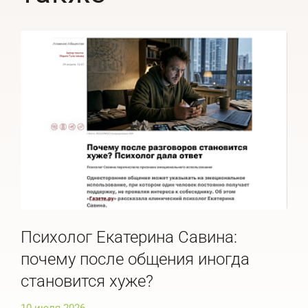
Психолог Екатерина Савина:
Пс
почему после общения иногда
ра
становится хуже?
ис
10 июля 2026
10 