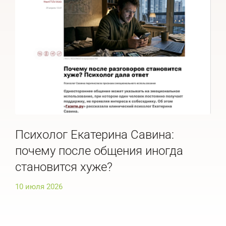
Психолог Екатерина Савина:
Пс
почему после общения иногда
ра
становится хуже?
ис
10 июля 2026
10 