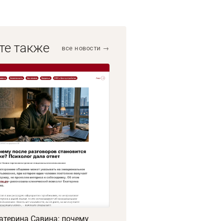
те также
все новости →
атерина Савина: почему