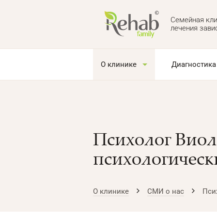
Семейная кли
лечения зави
О клинике
Диагностика
Психолог Виол
психологическ
О клинике
СМИ о нас
Пси