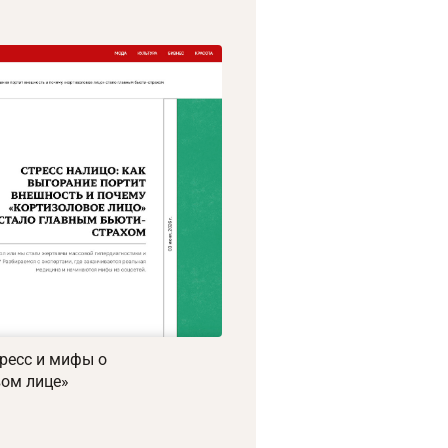
тресс и мифы о
вом лице»