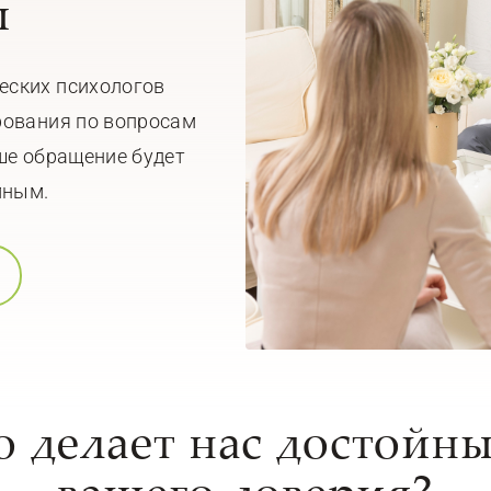
ы
еских психологов
рования по вопросам
ше обращение будет
мным.
о делает нас достойн