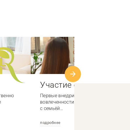
Участие семьи
твенно
Первые внедрили систему высокой
е
вовлеченности специалистов по работе
с семьёй…
подробнее