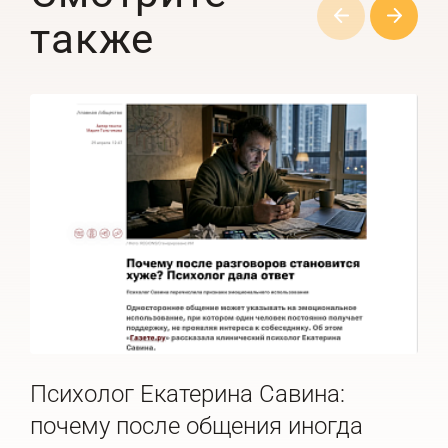
также
Психолог Екатерина Савина:
Пс
почему после общения иногда
ра